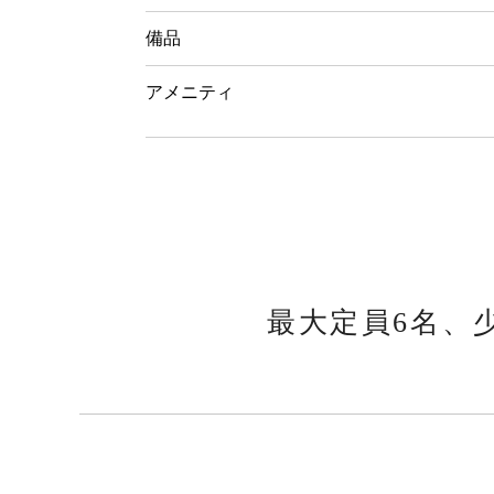
備品
アメニティ
最大定員6名、