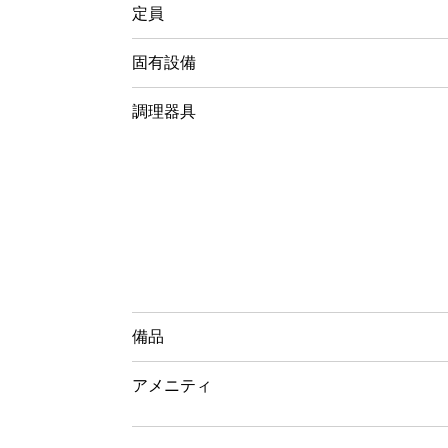
定員
固有設備
調理器具
備品
アメニティ