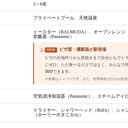
2～6名
プライベートプール、天然温泉
トースター（BALMUDA）、オーブンレンジ（
炊飯器（Panasonic）
ピザ窯・燻製器が新登場
NEW
ピザの生地作りから窯焼きまで自分たちでト
にぜひ。ただ食べるだけではなく、みんなで作
満喫できます。
※画像はイメージです。また、使用食材は仕入れ状況
空気清浄加湿器（Panasonic）、スチームアイロ
ドライヤー、シャワーヘッド（ReFa）、シ
（ホーリーボタニカル）